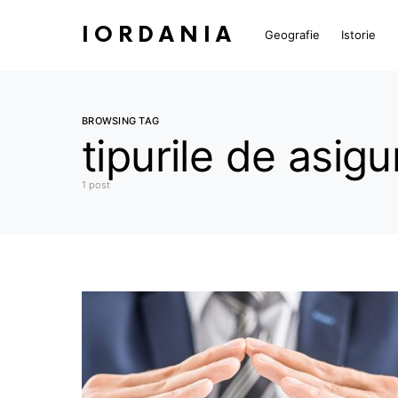
IORDANIA
Geografie
Istorie
BROWSING TAG
tipurile de asig
1 post