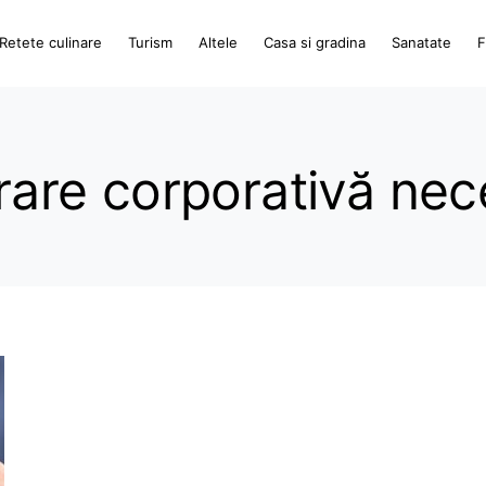
Retete culinare
Turism
Altele
Casa si gradina
Sanatate
F
urare corporativă ne