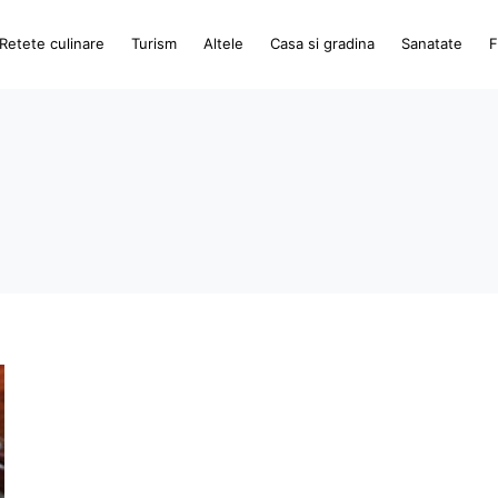
Retete culinare
Turism
Altele
Casa si gradina
Sanatate
F