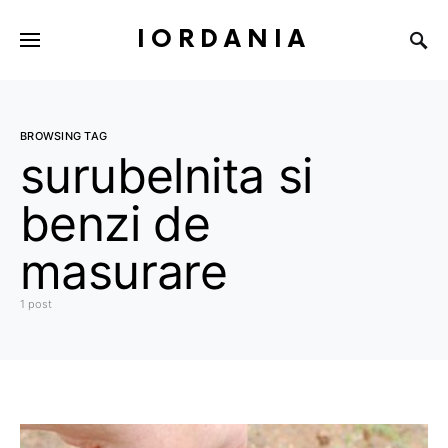
IORDANIA
BROWSING TAG
surubelnita si
benzi de
masurare
1 post