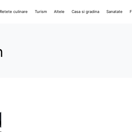
Retete culinare
Turism
Altele
Casa si gradina
Sanatate
F
n