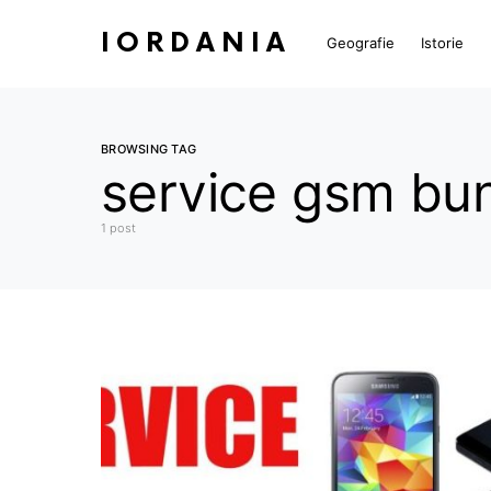
IORDANIA
Geografie
Istorie
BROWSING TAG
service gsm bu
1 post