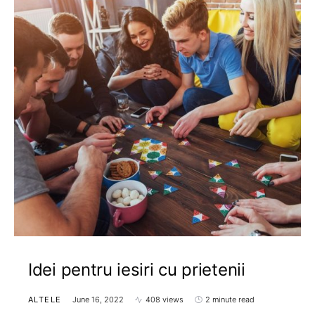
Idei pentru iesiri cu prietenii
ALTELE
June 16, 2022
408 views
2 minute read