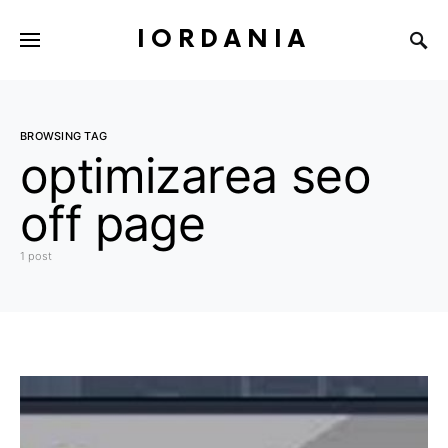
IORDANIA
BROWSING TAG
optimizarea seo
off page
1 post