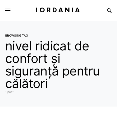
IORDANIA
BROWSING TAG
nivel ridicat de
confort și
siguranță pentru
călători
1 post