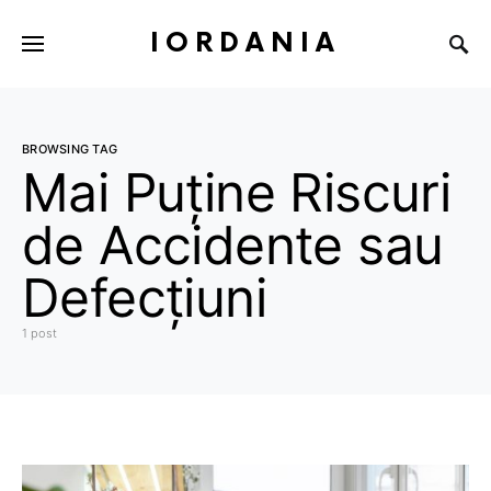
IORDANIA
BROWSING TAG
Mai Puține Riscuri
de Accidente sau
Defecțiuni
1 post