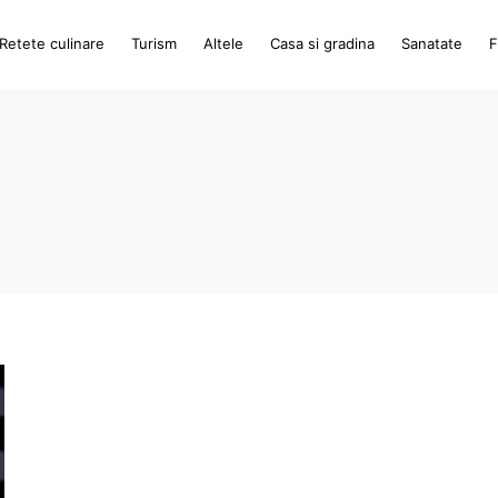
Retete culinare
Turism
Altele
Casa si gradina
Sanatate
F