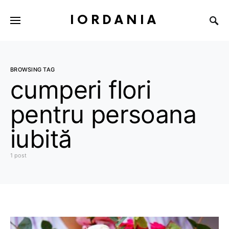
IORDANIA
BROWSING TAG
cumperi flori
pentru persoana
iubită
1 post