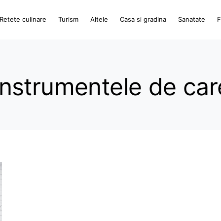
Retete culinare
Turism
Altele
Casa si gradina
Sanatate
F
strumentele de care