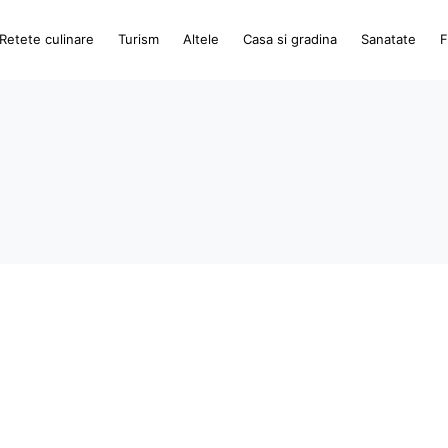
Retete culinare
Turism
Altele
Casa si gradina
Sanatate
F