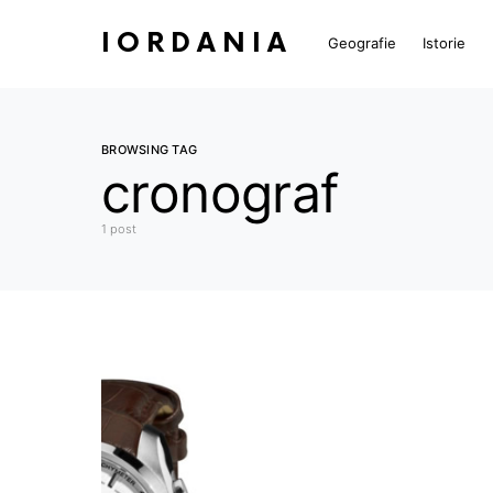
IORDANIA
Geografie
Istorie
BROWSING TAG
cronograf
1 post