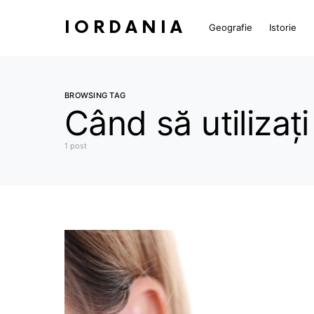
IORDANIA
Geografie
Istorie
BROWSING TAG
Când să utilizaț
1 post