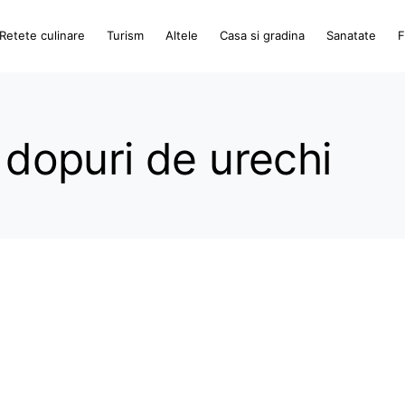
Retete culinare
Turism
Altele
Casa si gradina
Sanatate
F
i dopuri de urechi