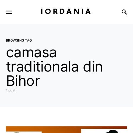
IORDANIA
BROWSING TAG
camasa
traditionala din
Bihor
1 post