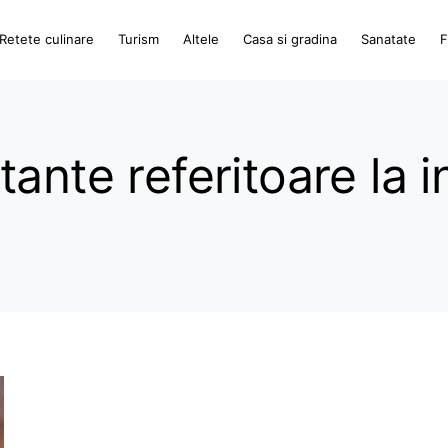
Retete culinare
Turism
Altele
Casa si gradina
Sanatate
F
ante referitoare la i