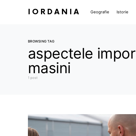
IORDANIA
Geografie
Istorie
BROWSING TAG
aspectele import
masini
1 post