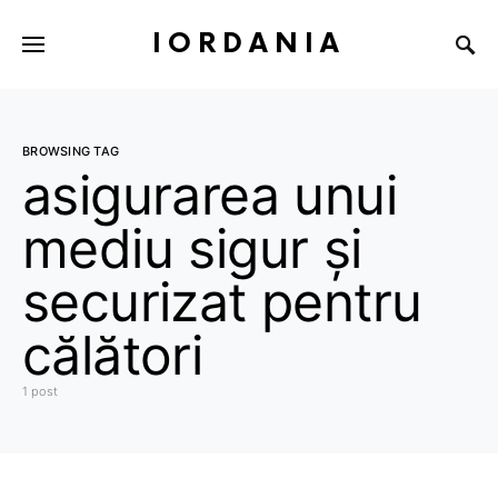
IORDANIA
BROWSING TAG
asigurarea unui
mediu sigur și
securizat pentru
călători
1 post