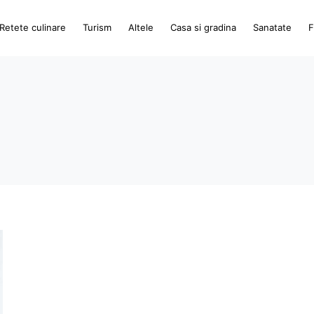
Retete culinare
Turism
Altele
Casa si gradina
Sanatate
F