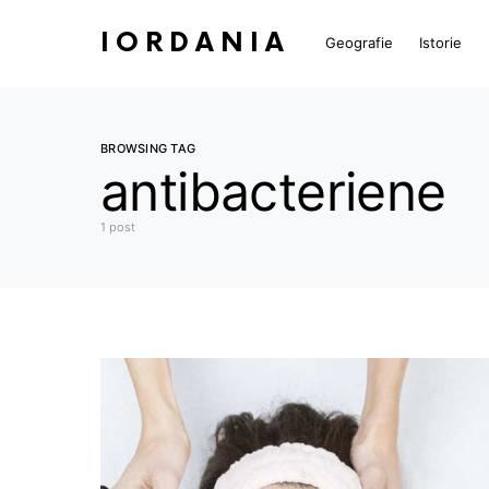
IORDANIA
Geografie
Istorie
BROWSING TAG
antibacteriene
1 post