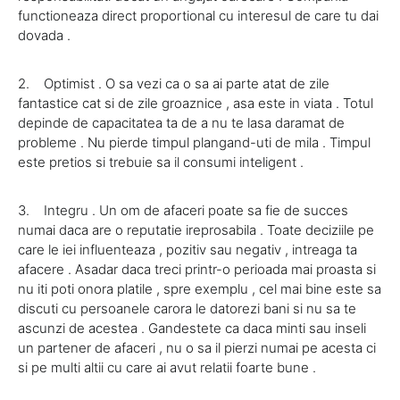
functioneaza direct proportional cu interesul de care tu dai
dovada .
2. Optimist . O sa vezi ca o sa ai parte atat de zile
fantastice cat si de zile groaznice , asa este in viata . Totul
depinde de capacitatea ta de a nu te lasa daramat de
probleme . Nu pierde timpul plangand-uti de mila . Timpul
este pretios si trebuie sa il consumi inteligent .
3. Integru . Un om de afaceri poate sa fie de succes
numai daca are o reputatie ireprosabila . Toate deciziile pe
care le iei influenteaza , pozitiv sau negativ , intreaga ta
afacere . Asadar daca treci printr-o perioada mai proasta si
nu iti poti onora platile , spre exemplu , cel mai bine este sa
discuti cu persoanele carora le datorezi bani si nu sa te
ascunzi de acestea . Gandestete ca daca minti sau inseli
un partener de afaceri , nu o sa il pierzi numai pe acesta ci
si pe multi altii cu care ai avut relatii foarte bune .