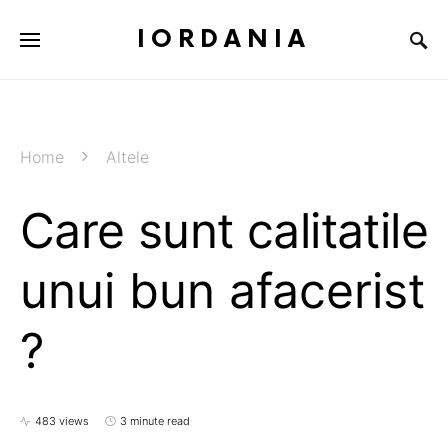
IORDANIA
Home
Altele
Care sunt calitatile
unui bun afacerist
?
483 views
3 minute read