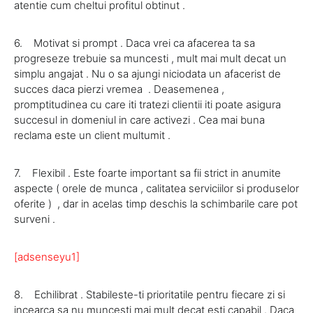
atentie cum cheltui profitul obtinut .
6. Motivat si prompt . Daca vrei ca afacerea ta sa
progreseze trebuie sa muncesti , mult mai mult decat un
simplu angajat . Nu o sa ajungi niciodata un afacerist de
succes daca pierzi vremea . Deasemenea ,
promptitudinea cu care iti tratezi clientii iti poate asigura
succesul in domeniul in care activezi . Cea mai buna
reclama este un client multumit .
7. Flexibil . Este foarte important sa fii strict in anumite
aspecte ( orele de munca , calitatea serviciilor si produselor
oferite ) , dar in acelas timp deschis la schimbarile care pot
surveni .
[adsenseyu1]
8. Echilibrat . Stabileste-ti prioritatile pentru fiecare zi si
incearca sa nu muncesti mai mult decat esti capabil . Daca