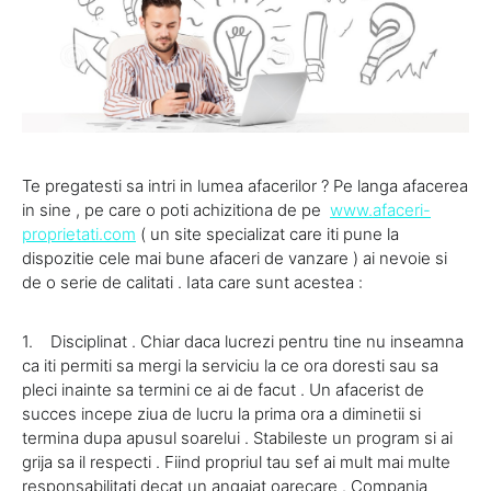
Te pregatesti sa intri in lumea afacerilor ? Pe langa afacerea
in sine , pe care o poti achizitiona de pe
www.afaceri-
proprietati.com
( un site specializat care iti pune la
dispozitie cele mai bune afaceri de vanzare ) ai nevoie si
de o serie de calitati . Iata care sunt acestea :
1. Disciplinat . Chiar daca lucrezi pentru tine nu inseamna
ca iti permiti sa mergi la serviciu la ce ora doresti sau sa
pleci inainte sa termini ce ai de facut . Un afacerist de
succes incepe ziua de lucru la prima ora a diminetii si
termina dupa apusul soarelui . Stabileste un program si ai
grija sa il respecti . Fiind propriul tau sef ai mult mai multe
responsabilitati decat un angajat oarecare . Compania