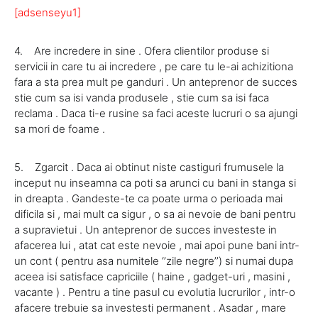
[adsenseyu1]
4. Are incredere in sine . Ofera clientilor produse si
servicii in care tu ai incredere , pe care tu le-ai achizitiona
fara a sta prea mult pe ganduri . Un anteprenor de succes
stie cum sa isi vanda produsele , stie cum sa isi faca
reclama . Daca ti-e rusine sa faci aceste lucruri o sa ajungi
sa mori de foame .
5. Zgarcit . Daca ai obtinut niste castiguri frumusele la
inceput nu inseamna ca poti sa arunci cu bani in stanga si
in dreapta . Gandeste-te ca poate urma o perioada mai
dificila si , mai mult ca sigur , o sa ai nevoie de bani pentru
a supravietui . Un anteprenor de succes investeste in
afacerea lui , atat cat este nevoie , mai apoi pune bani intr-
un cont ( pentru asa numitele ‘’zile negre’’) si numai dupa
aceea isi satisface capriciile ( haine , gadget-uri , masini ,
vacante ) . Pentru a tine pasul cu evolutia lucrurilor , intr-o
afacere trebuie sa investesti permanent . Asadar , mare